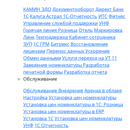
КАМИН
ЭДО
Документооборот
Директ Банк
1С
Калуга Астрал 1С-Отчетность
ИТС
Фитнес
Управление службой поддержки
УНФ
Горячая линия
Розница
Отель
Маркировка
Линк
Техподдержка
Кабинет сотрудника
ЗУП
1C ГРМ
Битрикс
Восстановление
лицензии
Перенос данных
Ускорение
Обмен данными
Услуги переход на УТ 11
Заведение номенклатуры
Разработка
печатной формы
Разработка отчета
Обслуживание
Обслуживание
Внедрение
Аренда в облаке
Настройка
Установка цен номенклатуры
Установка цен номенклатуры в 1С: Розница
Установка цен номенклатуры в ERP
Установка 1С
Установка цен номенклатуры
УНФ
1С Отчетность