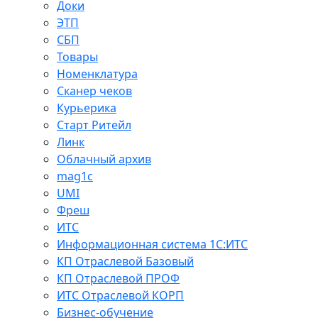
Доки
ЭТП
СБП
Товары
Номенклатура
Сканер чеков
Курьерика
Старт Ритейл
Линк
Облачный архив
mag1c
UMI
Фреш
ИТС
Информационная система 1С:ИТС
КП Отраслевой Базовый
КП Отраслевой ПРОФ
ИТС Отраслевой КОРП
Бизнес-обучение