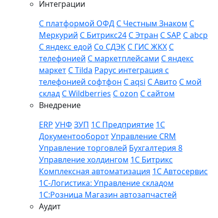
Интеграции
С платформой ОФД
С Честным Знаком
С
Меркурий
С Битрикс24
С Этран
С SAP
С abcp
С яндекс едой
Со СДЭК
С ГИС ЖКХ
С
телефонией
С маркетплейсами
С яндекс
маркет
С Tilda
Рарус интеграция с
телефонией софтфон
С aqsi
С Авито
C мой
склад
С Wildberries
С ozon
С сайтом
Внедрение
ERP
УНФ
ЗУП
1С Предприятие
1С
Документооборот
Управление CRM
Управление торговлей
Бухгалтерия 8
Управление холдингом
1С Битрикс
Комплексная автоматизация
1С Автосервис
1С-Логистика: Управление складом
1С:Розница Магазин автозапчастей
Аудит