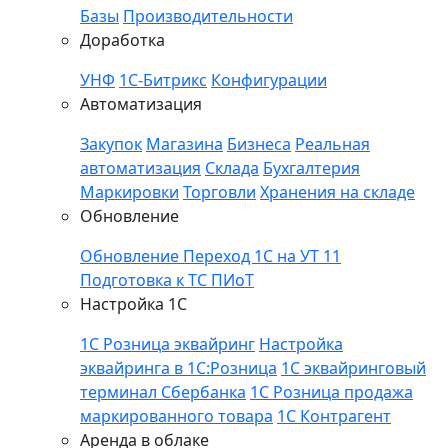
Базы
Производительности
Доработка
УНФ
1С-Битрикс
Конфигурации
Автоматизация
Закупок
Магазина
Бизнеса
Реальная
автоматизация
Склада
Бухгалтерия
Маркировки
Торговли
Хранения на складе
Обновление
Обновление
Переход 1С на УТ 11
Подготовка к ТС ПИоТ
Настройка 1С
1С Розница эквайринг
Настройка
эквайринга в 1С:Розница
1С эквайринговый
терминал Сбербанка
1С Розница продажа
маркированного товара
1С Контрагент
Аренда в облаке