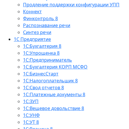
Продление поддержки конфигурации УПП
Коннект
Финконтроль 8
Распознавание речи
Синтез речи
1С Предприятие
1С:Бухгалтерия 8
1С:Упрощенка 8
1С:Предприниматель
1С:Бухгалтерия КОРП МСФО
1С:БизнесСтарт
1С:Налогоплательщик 8
1С:Свод отчетов 8
1С:Платежные документы 8
1С:ЗУП
1С:Вещевое довольствие 8
1С:УНФ
1С:УТ 8