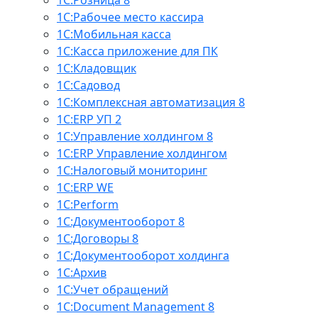
1С:Розница 8
1С:Рабочее место кассира
1С:Мобильная касса
1С:Касса приложение для ПК
1С:Кладовщик
1С:Садовод
1С:Комплексная автоматизация 8
1С:ERP УП 2
1С:Управление холдингом 8
1С:ERP Управление холдингом
1С:Налоговый мониторинг
1С:ERP WE
1С:Perform
1С:Документооборот 8
1С:Договоры 8
1С:Документооборот холдинга
1С:Архив
1С:Учет обращений
1С:Document Management 8