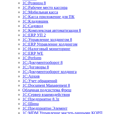
1С:Розница 8
1С:Рабочее место кассира
1С:Мобильная касса
1С:Касса приложение для ПК
1С:Кладовщик
1С:Садовод
1С:Комплексная автоматизация 8
1С:ERP УП 2
1С:Управление холдингом 8
1С:ERP Управление холдингом
1С:Налоговый мониторинг
1С:ERP WE
1С:Perform
1С:Документооборот 8
1С:Договоры 8
1С:Документооборот холдинга
1С:Архив
1С:Учет обращений
1С:Document Management 8
Облачная подсистема Фреш
1С:Сервер взаимодействия
1С:Предприятие 8.3z
1С:Шина
1С:Предприятие.Элемент
1С:MDM Управление мастер-данными КОРП