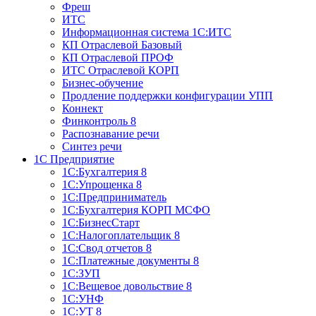
Фреш
ИТС
Информационная система 1С:ИТС
КП Отраслевой Базовый
КП Отраслевой ПРОФ
ИТС Отраслевой КОРП
Бизнес-обучение
Продление поддержки конфигурации УПП
Коннект
Финконтроль 8
Распознавание речи
Синтез речи
1С Предприятие
1С:Бухгалтерия 8
1С:Упрощенка 8
1С:Предприниматель
1С:Бухгалтерия КОРП МСФО
1С:БизнесСтарт
1С:Налогоплательщик 8
1С:Свод отчетов 8
1С:Платежные документы 8
1С:ЗУП
1С:Вещевое довольствие 8
1С:УНФ
1С:УТ 8