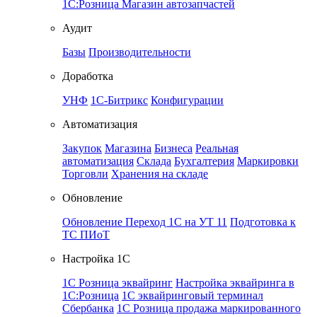
1С:Розница Магазин автозапчастей
Аудит
Базы
Производительности
Доработка
УНФ
1С-Битрикс
Конфигурации
Автоматизация
Закупок
Магазина
Бизнеса
Реальная
автоматизация
Склада
Бухгалтерия
Маркировки
Торговли
Хранения на складе
Обновление
Обновление
Переход 1С на УТ 11
Подготовка к
ТС ПИоТ
Настройка 1С
1С Розница эквайринг
Настройка эквайринга в
1С:Розница
1С эквайринговый терминал
Сбербанка
1С Розница продажа маркированного