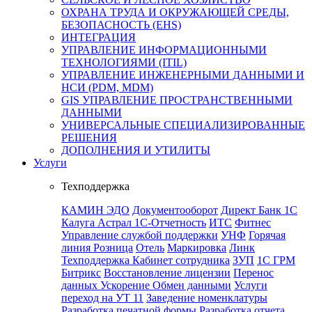
ОХРАНА ТРУДА И ОКРУЖАЮЩЕЙ СРЕДЫ,
БЕЗОПАСНОСТЬ (EHS)
ИНТЕГРАЦИЯ
УПРАВЛЕНИЕ ИНФОРМАЦИОННЫМИ
ТЕХНОЛОГИЯМИ (ITIL)
УПРАВЛЕНИЕ ИНЖЕНЕРНЫМИ ДАННЫМИ И
НСИ (PDM, MDM)
GIS УПРАВЛЕНИЕ ПРОСТРАНСТВЕННЫМИ
ДАННЫМИ
УНИВЕРСАЛЬНЫЕ СПЕЦИАЛИЗИРОВАННЫЕ
РЕШЕНИЯ
ДОПОЛНЕНИЯ И УТИЛИТЫ
Услуги
Техподдержка
КАМИН
ЭДО
Документооборот
Директ Банк 1С
Калуга Астрал 1С-Отчетность
ИТС
Фитнес
Управление службой поддержки
УНФ
Горячая
линия
Розница
Отель
Маркировка
Линк
Техподдержка
Кабинет сотрудника
ЗУП
1C ГРМ
Битрикс
Восстановление лицензии
Перенос
данных
Ускорение
Обмен данными
Услуги
переход на УТ 11
Заведение номенклатуры
Разработка печатной формы
Разработка отчета