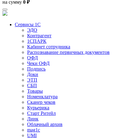
на сумму
0 ₽
Сервисы 1С
ЭДО
Контрагент
1СПАРК
Кабинет сотрудника
Распознавание первичных документов
ОФД
Чеки ОФД
Подпись
Доки
ЭТП
СБП
Товары
Номенклатура
Сканер чеков
Курьерика
Старт Ритейл
Линк
Облачный архив
mag1c
UMI