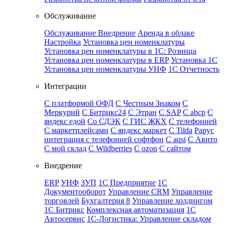
Обслуживание
Обслуживание
Внедрение
Аренда в облаке
Настройка
Установка цен номенклатуры
Установка цен номенклатуры в 1С: Розница
Установка цен номенклатуры в ERP
Установка 1С
Установка цен номенклатуры УНФ
1С Отчетность
Интеграции
С платформой ОФД
С Честным Знаком
С
Меркурий
С Битрикс24
С Этран
С SAP
С abcp
С
яндекс едой
Со СДЭК
С ГИС ЖКХ
С телефонией
С маркетплейсами
С яндекс маркет
С Tilda
Рарус
интеграция с телефонией софтфон
С aqsi
С Авито
C мой склад
С Wildberries
С ozon
С сайтом
Внедрение
ERP
УНФ
ЗУП
1С Предприятие
1С
Документооборот
Управление CRM
Управление
торговлей
Бухгалтерия 8
Управление холдингом
1С Битрикс
Комплексная автоматизация
1С
Автосервис
1С-Логистика: Управление складом