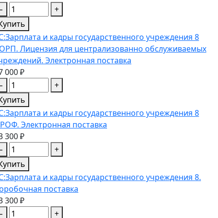
−
+
Купить
С:Зарплата и кадры государственного учреждения 8
ОРП. Лицензия для централизованно обслуживаемых
чреждений. Электронная поставка
7 000 ₽
−
+
Купить
С:Зарплата и кадры государственного учреждения 8
РОФ. Электронная поставка
3 300 ₽
−
+
Купить
С:Зарплата и кадры государственного учреждения 8.
оробочная поставка
3 300 ₽
−
+