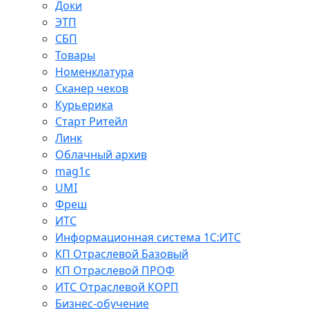
Доки
ЭТП
СБП
Товары
Номенклатура
Сканер чеков
Курьерика
Старт Ритейл
Линк
Облачный архив
mag1c
UMI
Фреш
ИТС
Информационная система 1С:ИТС
КП Отраслевой Базовый
КП Отраслевой ПРОФ
ИТС Отраслевой КОРП
Бизнес-обучение