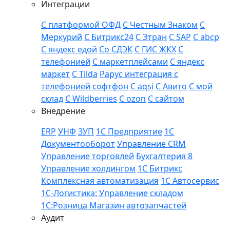
Интеграции
С платформой ОФД
С Честным Знаком
С
Меркурий
С Битрикс24
С Этран
С SAP
С abcp
С яндекс едой
Со СДЭК
С ГИС ЖКХ
С
телефонией
С маркетплейсами
С яндекс
маркет
С Tilda
Рарус интеграция с
телефонией софтфон
С aqsi
С Авито
C мой
склад
С Wildberries
С ozon
С сайтом
Внедрение
ERP
УНФ
ЗУП
1С Предприятие
1С
Документооборот
Управление CRM
Управление торговлей
Бухгалтерия 8
Управление холдингом
1С Битрикс
Комплексная автоматизация
1С Автосервис
1С-Логистика: Управление складом
1С:Розница Магазин автозапчастей
Аудит