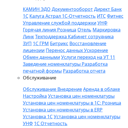
КАМИН
ЭДО
Документооборот
Директ Банк
1С
Калуга Астрал 1С-Отчетность
ИТС
Фитнес
Управление службой поддержки
УНФ
Горячая линия
Розница
Отель
Маркировка
Линк
Техподдержка
Кабинет сотрудника
ЗУП
1C ГРМ
Битрикс
Восстановление
лицензии
Перенос данных
Ускорение
Обмен данными
Услуги переход на УТ 11
Заведение номенклатуры
Разработка
печатной формы
Разработка отчета
Обслуживание
Обслуживание
Внедрение
Аренда в облаке
Настройка
Установка цен номенклатуры
Установка цен номенклатуры в 1С: Розница
Установка цен номенклатуры в ERP
Установка 1С
Установка цен номенклатуры
УНФ
1С Отчетность