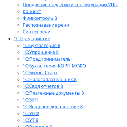
Продление поддержки конфигурации УПП
Коннект
Финконтроль 8
Распознавание речи
Синтез речи
1С Предприятие
1С:Бухгалтерия 8
1С:Упрощенка 8
1С:Предприниматель
1С:Бухгалтерия КОРП МСФО
1С:БизнесСтарт
1С:Налогоплательщик 8
1С:Свод отчетов 8
1С:Платежные документы 8
1С:ЗУП
1С:Вещевое довольствие 8
1С:УНФ
1С:УТ 8