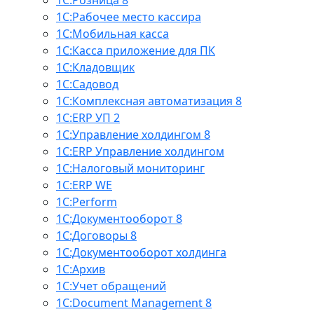
1С:Розница 8
1С:Рабочее место кассира
1С:Мобильная касса
1С:Касса приложение для ПК
1С:Кладовщик
1С:Садовод
1С:Комплексная автоматизация 8
1С:ERP УП 2
1С:Управление холдингом 8
1С:ERP Управление холдингом
1С:Налоговый мониторинг
1С:ERP WE
1С:Perform
1С:Документооборот 8
1С:Договоры 8
1С:Документооборот холдинга
1С:Архив
1С:Учет обращений
1С:Document Management 8