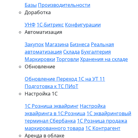
Базы
Производительности
Доработка
УНФ
1С-Битрикс
Конфигурации
Автоматизация
Закупок
Магазина
Бизнеса
Реальная
автоматизация
Склада
Бухгалтерия
Маркировки
Торговли
Хранения на складе
Обновление
Обновление
Переход 1С на УТ 11
Подготовка к ТС ПИоТ
Настройка 1С
1С Розница эквайринг
Настройка
эквайринга в 1С:Розница
1С эквайринговый
терминал Сбербанка
1С Розница продажа
маркированного товара
1С Контрагент
Аренда в облаке