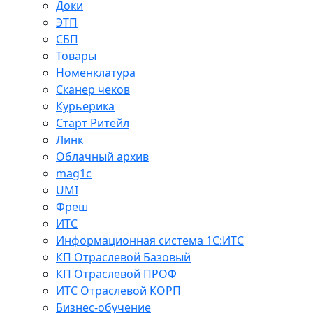
Доки
ЭТП
СБП
Товары
Номенклатура
Сканер чеков
Курьерика
Старт Ритейл
Линк
Облачный архив
mag1c
UMI
Фреш
ИТС
Информационная система 1С:ИТС
КП Отраслевой Базовый
КП Отраслевой ПРОФ
ИТС Отраслевой КОРП
Бизнес-обучение