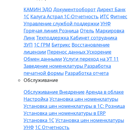
КАМИН
ЭДО
Документооборот
Директ Банк
1С
Калуга Астрал 1С-Отчетность
ИТС
Фитнес
Управление службой поддержки
УНФ
Горячая линия
Розница
Отель
Маркировка
Линк
Техподдержка
Кабинет сотрудника
ЗУП
1C ГРМ
Битрикс
Восстановление
лицензии
Перенос данных
Ускорение
Обмен данными
Услуги переход на УТ 11
Заведение номенклатуры
Разработка
печатной формы
Разработка отчета
Обслуживание
Обслуживание
Внедрение
Аренда в облаке
Настройка
Установка цен номенклатуры
Установка цен номенклатуры в 1С: Розница
Установка цен номенклатуры в ERP
Установка 1С
Установка цен номенклатуры
УНФ
1С Отчетность