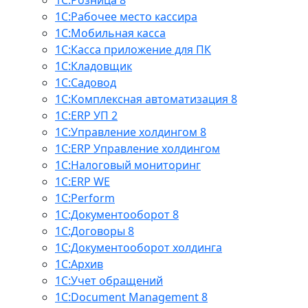
1С:Розница 8
1С:Рабочее место кассира
1С:Мобильная касса
1С:Касса приложение для ПК
1С:Кладовщик
1С:Садовод
1С:Комплексная автоматизация 8
1С:ERP УП 2
1С:Управление холдингом 8
1С:ERP Управление холдингом
1С:Налоговый мониторинг
1С:ERP WE
1С:Perform
1С:Документооборот 8
1С:Договоры 8
1С:Документооборот холдинга
1С:Архив
1С:Учет обращений
1С:Document Management 8