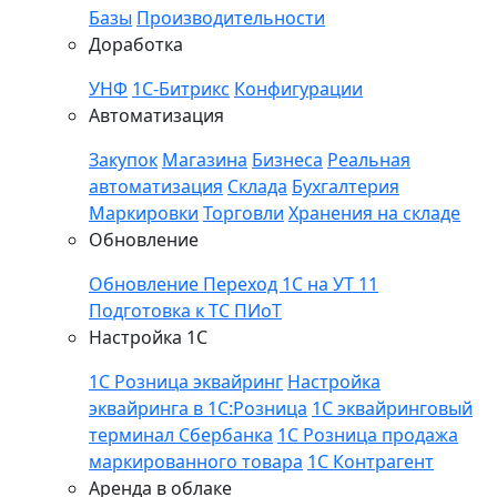
Базы
Производительности
Доработка
УНФ
1С-Битрикс
Конфигурации
Автоматизация
Закупок
Магазина
Бизнеса
Реальная
автоматизация
Склада
Бухгалтерия
Маркировки
Торговли
Хранения на складе
Обновление
Обновление
Переход 1С на УТ 11
Подготовка к ТС ПИоТ
Настройка 1С
1С Розница эквайринг
Настройка
эквайринга в 1С:Розница
1С эквайринговый
терминал Сбербанка
1С Розница продажа
маркированного товара
1С Контрагент
Аренда в облаке