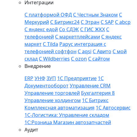
Интеграции
С платформой ОФД
С Честным Знаком
С
Меркурий
С Битрикс24
С Этран
С SAP
С abcp
С яндекс едой
Со СДЭК
С ГИС ЖКХ
С
телефонией
С маркетплейсами
С яндекс
маркет
С Tilda
Рарус интеграция с
телефонией софтфон
С aqsi
С Авито
C мой
склад
С Wildberries
С ozon
С сайтом
Внедрение
ERP
УНФ
ЗУП
1С Предприятие
1С
Документооборот
Управление CRM
Управление торговлей
Бухгалтерия 8
Управление холдингом
1С Битрикс
Комплексная автоматизация
1С Автосервис
1С-Логистика: Управление складом
1С:Розница Магазин автозапчастей
Аудит