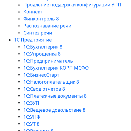
Продление поддержки конфигурации УПП
Коннект
Финконтроль 8
Распознавание речи
Синтез речи
1С Предприятие
1С:Бухгалтерия 8
1С:Упрощенка 8
1С:Предприниматель
1С:Бухгалтерия КОРП МСФО
1С:БизнесСтарт
1С:Налогоплательщик 8
1С:Свод отчетов 8
1С:Платежные документы 8
1С:ЗУП
1С:Вещевое довольствие 8
1С:УНФ
1С:УТ 8